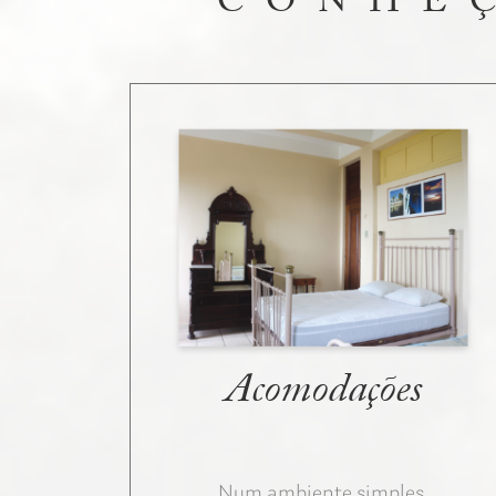
CONHEÇ
Acomodações
Num ambiente simples,