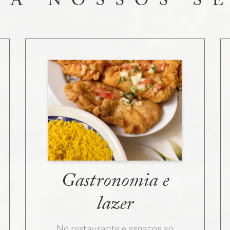
A NOSSOS S
Gastronomia e
lazer
No restaurante e espaços ao